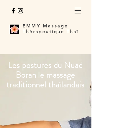
EMMY
Massage
Thérapeutique Thaï
Les postures du Nuad
Boran le massage
traditionnel thaïlandais