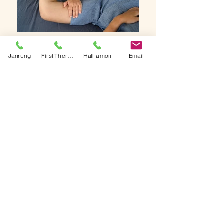
Janrung
First Therapy
Hathamon
Email